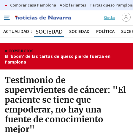
Comprar casa Pamplona
Aoiz feriantes
Tartas queso Pamplon
Kiosko
SOCIEDAD
ACTUALIDAD
SOCIEDAD
POLÍTICA
SUCE
COMERCIOS
El 'boom' de las tartas de queso pierde fuerza en
Pamplona
Testimonio de
supervivientes de cáncer: "El
paciente se tiene que
empoderar, no hay una
fuente de conocimiento
mejor"