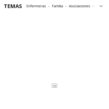
TEMAS
Enfermeras
Familia
Asociaciones
Asociación de Ayuda a Niños con Cáncer en Navar
Asociación de Enfermería Comunitaria de Navarra
Enfermeras de Navarra
Enfermería