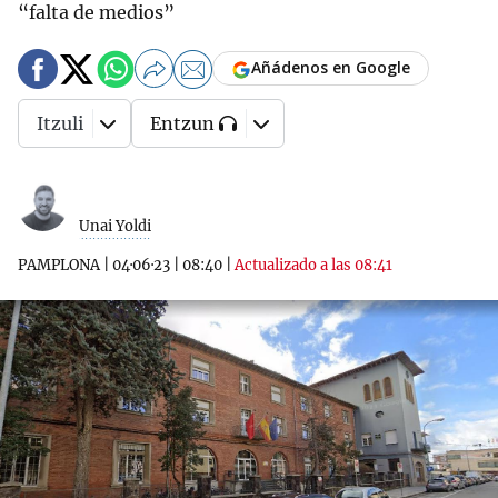
“falta de medios”
Añádenos en Google
Itzuli
Entzun
Unai Yoldi
PAMPLONA
|
04·06·23
|
08:40
|
Actualizado a las 08:41