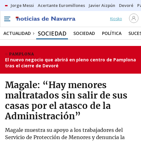
Jorge Messi
Acertante Euromillones
Javier Aizpún
Devoré
P
Kiosko
SOCIEDAD
ACTUALIDAD
SOCIEDAD
POLÍTICA
SUCE
PAMPLONA
El nuevo negocio que abrirá en pleno centro de Pamplona
tras el cierre de Devoré
Magale: “Hay menores
maltratados sin salir de sus
casas por el atasco de la
Administración”
Magale muestra su apoyo a los trabajadores del
Servicio de Protección de Menores y denuncia la