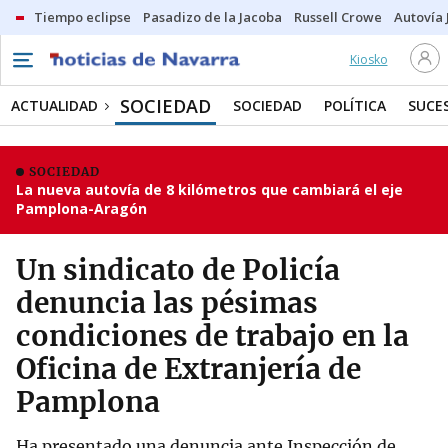
Tiempo eclipse
Pasadizo de la Jacoba
Russell Crowe
Autovía 
Kiosko
SOCIEDAD
ACTUALIDAD
SOCIEDAD
POLÍTICA
SUCE
SOCIEDAD
La nueva autovía de 8 kilómetros que cambiará el eje
Pamplona-Aragón
Un sindicato de Policía
denuncia las pésimas
condiciones de trabajo en la
Oficina de Extranjería de
Pamplona
Ha presentado una denuncia ante Inspección de