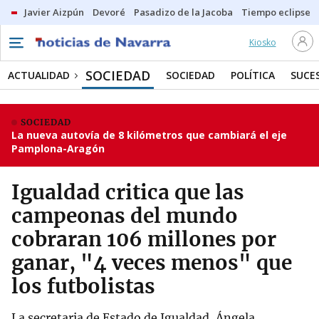
Javier Aizpún
Devoré
Pasadizo de la Jacoba
Tiempo eclipse
Kiosko
SOCIEDAD
ACTUALIDAD
SOCIEDAD
POLÍTICA
SUCE
SOCIEDAD
La nueva autovía de 8 kilómetros que cambiará el eje
Pamplona-Aragón
Igualdad critica que las
campeonas del mundo
cobraran 106 millones por
ganar, "4 veces menos" que
los futbolistas
La secretaria de Estado de Igualdad, Ángela