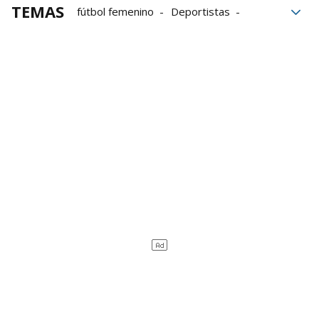
TEMAS
fútbol femenino
Deportistas
mujeres
maternidad
conciliación
Futbolistas
desigualdad