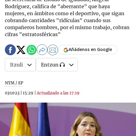
Rodríguez, califica de "aberrante" que haya
mujeres, en ámbitos como el deportivo, que sigan
cobrando cantidades "ridículas" cuando sus
compañeros hombres, por el mismo trabajo, cobran
cifras "estratosféricas"
Añádenos en Google
Itzuli
Entzun
NTM / EP
03·10·23
|
15:29
|
Actualizado a las 17:19