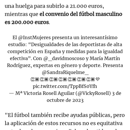
una huelga para subirlo a 21.000 euros,
mientras que
el convenio del fútbol masculino
es 200.000 euros
.
El
@InstMujeres
presenta un interesantísimo
estudio: “Desigualdades de las deportistas de alta
competición en España y medidas para la igualdad
efectiva”. Con
@_davidmoscoso
y María Martín
Rodríguez, expertas en género y deporte. Presenta
@SandraRiquelme_
👏🏾👏🏾👏🏾👏🏾👏🏾👏🏾👏🏾💜
pic.twitter.com/TppBfS0Yfh
— Mª Victoria Rosell Aguilar (@VickyRosell)
3 de
octubre de 2023
"El fútbol también recibe ayudas públicas, pero
la aplicación de estos recursos no es equitativa