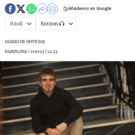
Añádenos en Google
Itzuli
Entzun
DIARIO DE NOTICIAS
PAMPLONA
|
11·10·23
|
12:23