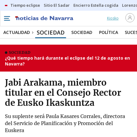
Tiempo eclipse
Sitio El Sadar
Encierro Estella cogida
Lorenzo
Kiosko
SOCIEDAD
ACTUALIDAD
SOCIEDAD
POLÍTICA
SUCE
SOCIEDAD
¿Qué tiempo hará durante el eclipse del 12 de agosto en
Navarra?
Jabi Arakama, miembro
titular en el Consejo Rector
de Eusko Ikaskuntza
Su suplente será Paula Kasares Corrales, directora
del Servicio de Planificación y Promoción del
Euskera