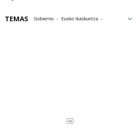
TEMAS
Gobierno
Eusko Ikaskuntza
Gobierno Abierto
Gobierno de Navarra
Consejo de Navarra
Jabi Arakama Urtiaga