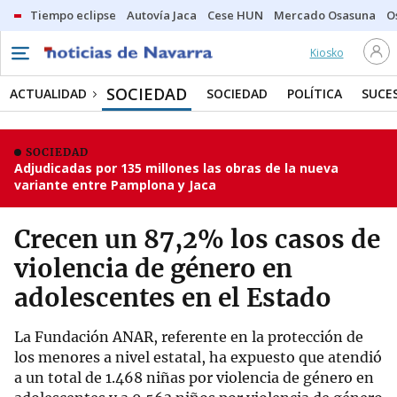
Tiempo eclipse
Autovía Jaca
Cese HUN
Mercado Osasuna
O
Kiosko
SOCIEDAD
ACTUALIDAD
SOCIEDAD
POLÍTICA
SUCE
SOCIEDAD
Adjudicadas por 135 millones las obras de la nueva
variante entre Pamplona y Jaca
Crecen un 87,2% los casos de
violencia de género en
adolescentes en el Estado
La Fundación ANAR, referente en la protección de
los menores a nivel estatal, ha expuesto que atendió
a un total de 1.468 niñas por violencia de género en