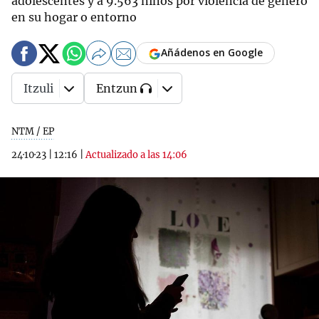
adolescentes y a 9.563 niños por violencia de género
en su hogar o entorno
Añádenos en Google
Itzuli
Entzun
NTM / EP
24·10·23
|
12:16
|
Actualizado a las 14:06