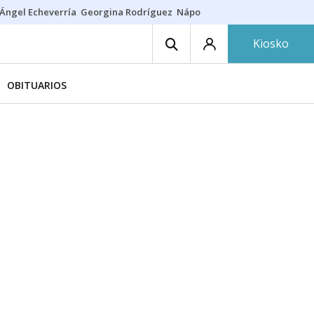
Ángel Echeverría
Georgina Rodríguez
Nápoles - Osasuna
Insultos rac
Kiosko
OBITUARIOS