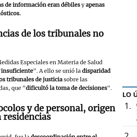
s de información eran débiles
y
apenas
ósticos.
cias de los tribunales no
Medidas Especiales en Materia de Salud
"
insuficiente
". A ello se unió la
disparidad
os tribunales de justicia
sobre las
das, que "
dificultó la toma de decisiones
".
LO 
1
ocolos y de personal, origen
n residencias
2
covid, fue la
descoordinación entre el