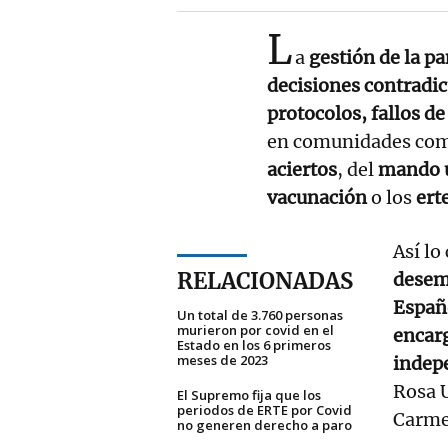
L
a
gestión de la p
decisiones contradic
protocolos, fallos d
en comunidades co
aciertos
, del
mando ú
vacunación
o los
ert
Así lo
RELACIONADAS
desem
Españo
Un total de 3.760 personas
murieron por covid en el
encar
Estado en los 6 primeros
meses de 2023
indep
Rosa 
El Supremo fija que los
periodos de ERTE por Covid
Carme
no generen derecho a paro