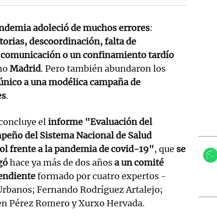
andemia adoleció de muchos errores
:
torias, descoordinación, falta de
e comunicación o un confinamiento tardío
mo
Madrid
. Pero también abundaron los
nico a una modélica campaña de
es
.
 concluye el
informe "Evaluación del
peño del Sistema Nacional de Salud
l frente a la pandemia de covid-19"
, que
se
gó
hace ya más de dos años
a un comité
endiente
formado por cuatro expertos -
Urbanos; Fernando Rodríguez Artalejo;
n Pérez Romero y Xurxo Hervada.