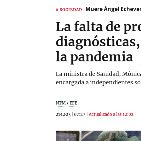
Muere Ángel Echeverr
SOCIEDAD
La falta de p
diagnósticas,
la pandemia
La ministra de Sanidad, Mónica 
encargada a independientes sob
NTM / EFE
21·12·23
|
07:27
|
Actualizado a las 12:02