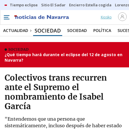
Tiempo eclipse
Sitio El Sadar
Encierro Estella cogida
Lorenzo
Kiosko
SOCIEDAD
ACTUALIDAD
SOCIEDAD
POLÍTICA
SUCE
SOCIEDAD
¿Qué tiempo hará durante el eclipse del 12 de agosto en
Navarra?
Colectivos trans recurren
ante el Supremo el
nombramiento de Isabel
García
"Entendemos que una persona que
sistemáticamente, incluso después de haber estado