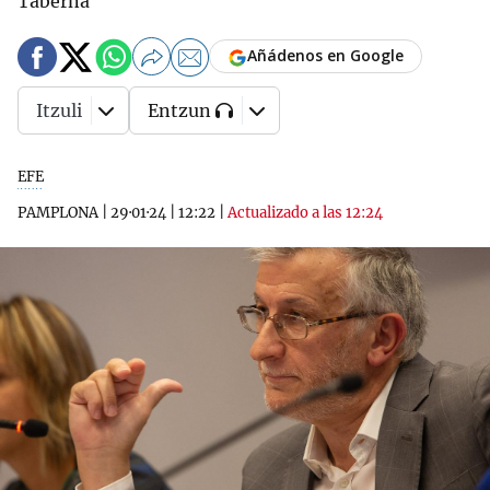
Taberna
Añádenos en Google
Itzuli
Entzun
EFE
PAMPLONA
|
29·01·24
|
12:22
|
Actualizado a las 12:24