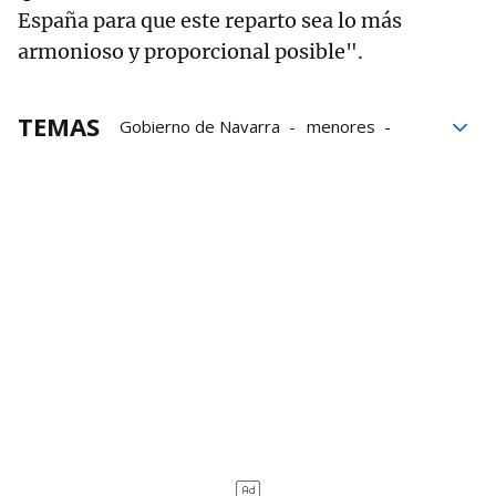
España para que este reparto sea lo más
armonioso y proporcional posible".
TEMAS
Gobierno de Navarra
menores
MENAS
Menores extranjeros no acompañados
Navarra
Presidencia de Navarra
Grupo Noticias