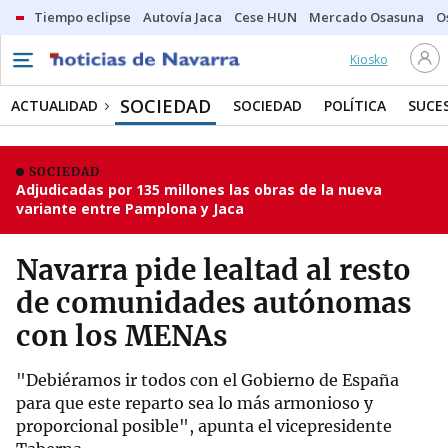
Tiempo eclipse
Autovía Jaca
Cese HUN
Mercado Osasuna
O
Kiosko
SOCIEDAD
ACTUALIDAD
SOCIEDAD
POLÍTICA
SUCE
SOCIEDAD
Adjudicadas por 135 millones las obras de la nueva
variante entre Pamplona y Jaca
Navarra pide lealtad al resto
de comunidades autónomas
con los MENAs
"Debiéramos ir todos con el Gobierno de España
para que este reparto sea lo más armonioso y
proporcional posible", apunta el vicepresidente