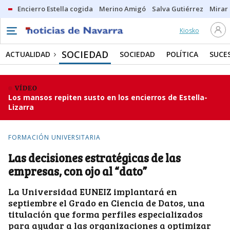
Encierro Estella cogida
Merino Amigó
Salva Gutiérrez
Mirar 
Kiosko
SOCIEDAD
ACTUALIDAD
SOCIEDAD
POLÍTICA
SUCE
VÍDEO
Los mansos repiten susto en los encierros de Estella-
Lizarra
FORMACIÓN UNIVERSITARIA
Las decisiones estratégicas de las
empresas, con ojo al “dato”
La Universidad EUNEIZ implantará en
septiembre el Grado en Ciencia de Datos, una
titulación que forma perfiles especializados
para ayudar a las organizaciones a optimizar