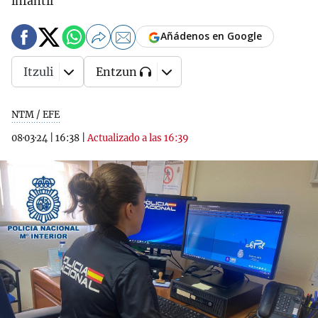
infantil
Añádenos en Google
Itzuli
Entzun
NTM / EFE
08·03·24
|
16:38
|
Actualizado a las 16:39