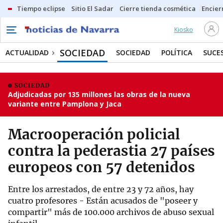
Tiempo eclipse
Sitio El Sadar
Cierre tienda cosmética
Encier
Kiosko
SOCIEDAD
ACTUALIDAD
SOCIEDAD
POLÍTICA
SUCE
SOCIEDAD
Adjudicadas por 135 millones las obras de la nueva
variante entre Pamplona y Jaca
Macrooperación policial
contra la pederastia 27 países
europeos con 57 detenidos
Entre los arrestados, de entre 23 y 72 años, hay
cuatro profesores - Están acusados de "poseer y
compartir" más de 100.000 archivos de abuso sexual