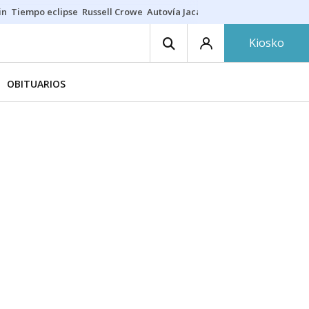
in
Tiempo eclipse
Russell Crowe
Autovía Jaca
Ronald Araújo
Prohibic
Kiosko
OBITUARIOS