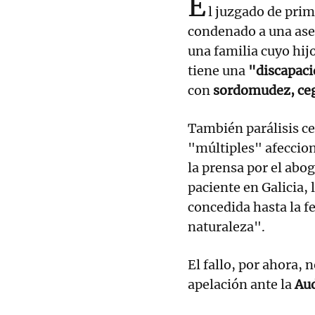
E
l juzgado de pri
condenado a una as
una familia cuyo hij
tiene una
"discapaci
con
sordomudez, cegu
También parálisis ce
"múltiples" afeccion
la prensa por el abo
paciente en Galicia,
concedida hasta la f
naturaleza".
El fallo, por ahora, 
apelación ante la
Aud