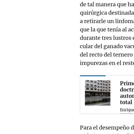
de tal manera que h
quirúrgica destinada
a retirarle un linfo
que la que tenía al a
durante tres lustros
cular del ganado vac
del recto del terner
impurezas en el rest
Prime
doctr
autom
total
Enriqu
Para el desempeño de