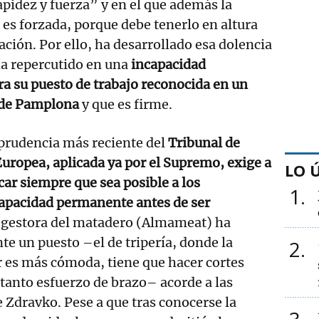
apidez y fuerza” y en el que además la
es forzada, porque debe tenerlo en altura
ación. Por ello, ha desarrollado esa dolencia
ha repercutido en una
incapacidad
a su puesto de trabajo reconocida en un
l de Pamplona
y que es firme.
sprudencia más reciente del
Tribunal de
 Europea, aplicada ya por el Supremo, exige a
LO 
car siempre que sea posible a los
1
capacidad permanente antes de ser
a gestora del matadero (Almameat) ha
e un puesto –el de tripería, donde la
2
r es más cómoda, tiene que hacer cortes
n tanto esfuerzo de brazo– acorde a las
 Zdravko. Pese a que tras conocerse la