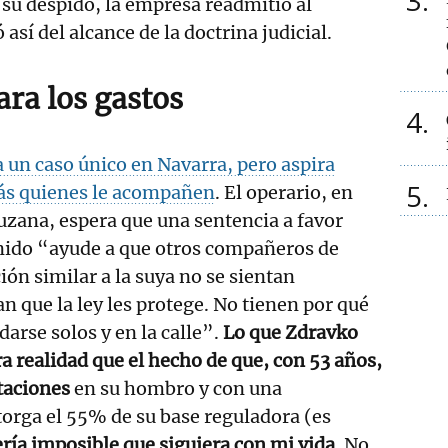
3
 su despido, la empresa readmitió al
así del alcance de la doctrina judicial.
ara los gastos
4
 un caso único en Navarra, pero aspira
5
ás quienes le acompañen
. El operario, en
Suzana, espera que una sentencia a favor
nido “ayude a que otros compañeros de
ión similar a la suya no se sientan
 que la ley les protege. No tienen por qué
arse solos y en la calle”.
Lo que Zdravko
tra realidad que el hecho de que, con 53 años,
taciones
en su hombro y con una
torga el 55% de su base reguladora (es
ería imposible que siguiera con mi vida
. No