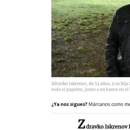
Zdravko Iskrenov, de 53 años, y su hija
todo el papeleo, junto a un banco en el 
¿Ya nos sigues?
Márcanos como me
Z
dravko Iskrenov H