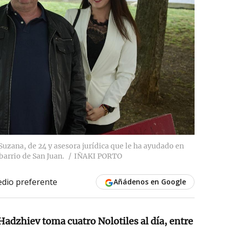
 Suzana, de 24 y asesora jurídica que le ha ayudado en
barrio de San Juan.
IÑAKI PORTO
dio preferente
Añádenos en Google
adzhiev toma cuatro Nolotiles al día, entre