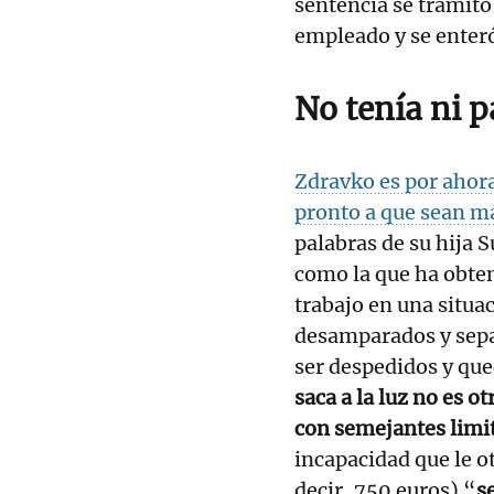
sentencia se tramitó
empleado y se enteró 
No tenía ni p
Zdravko es por ahora
pronto a que sean m
palabras de su hija 
como la que ha obte
trabajo en una situac
desamparados y sepan
ser despedidos y qued
saca a la luz no es o
con semejantes limi
incapacidad que le o
decir, 750 euros) “
s