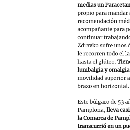
medias un Paracetam
propio para mandar a
recomendación médic
acompañante para po
continuar trabajando 
Zdravko sufre unos 
le recorren todo el l
hasta el glúteo.
Tien
lumbalgia y omalgia
movilidad superior a
brazo en horizontal.
Este búlgaro de 53 a
Pamplona,
lleva cas
la Comarca de Pampl
transcurrió en un pu