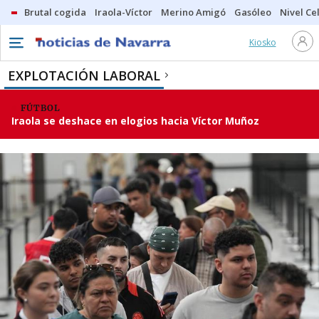
Brutal cogida
Iraola-Víctor
Merino Amigó
Gasóleo
Nivel Ce
Kiosko
EXPLOTACIÓN LABORAL
FÚTBOL
Iraola se deshace en elogios hacia Víctor Muñoz