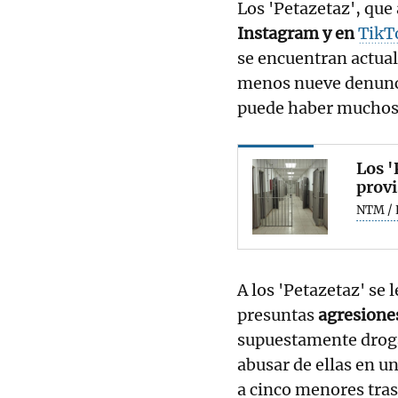
Los 'Petazetaz', qu
Instagram y en
TikT
se encuentran actual
menos nueve denuncia
puede haber muchos
Los '
provi
NTM / 
A los 'Petazetaz' se 
presuntas
agresione
supuestamente droga
abusar de ellas en u
a cinco menores tras