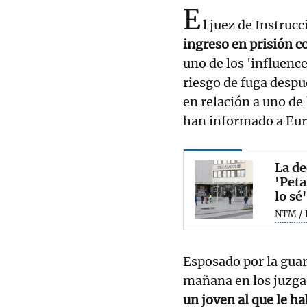
E
l juez de Instru
ingreso en prisión c
uno de los 'influenc
riesgo de fuga despu
en relación a uno de 
han informado a Euro
La de
'Peta
lo sé
NTM / 
Esposado por la guar
mañana en los juzgad
un joven al que le h