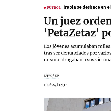
Iraola se deshace en e
FÚTBOL
Un juez orden
'PetaZetaz' p
Los jóvenes acumulaban miles 
tras ser denunciados por vario
mismo: drogaban a sus víctimas 
NTM / EP
11·06·24
|
12:37