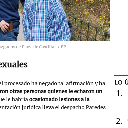
juzgados de Plaza de Castilla.
EP
exuales
LO 
el procesado ha negado tal afirmación y ha
1
ron otras personas quienes le echaron un
e le habría
ocasionado lesiones a la
entación jurídica lleva el despacho Paredes
2