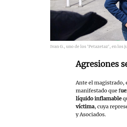
Ivan G., uno de los 'Petazetaz', en los 
Agresiones s
Ante el magistrado, 
manifestado que f
ue
líquido inflamable
qu
víctima
, cuya repres
y Asociados.