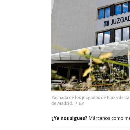
Fachada de los juzgados de Plaza de Ca
de Madrid.
EP
¿Ya nos sigues?
Márcanos como me