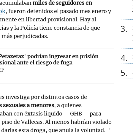
e acumulaban
miles de seguidores en
ok
, fueron detenidos el pasado mes enero y
mente en libertad provisional. Hay al
3
s y la Policía tiene constancia de que
 más perjudicadas.
4
Petazetaz' podrían ingresar en prisión
sional ante el riesgo de fuga
5
EP
les investiga por distintos casos de
s sexuales a menores
, a quienes
ban con éxtasis líquido --GHB-- para
n piso de Vallecas. Al menos habrían violado
 darlas esta droga, que anula la voluntad. '