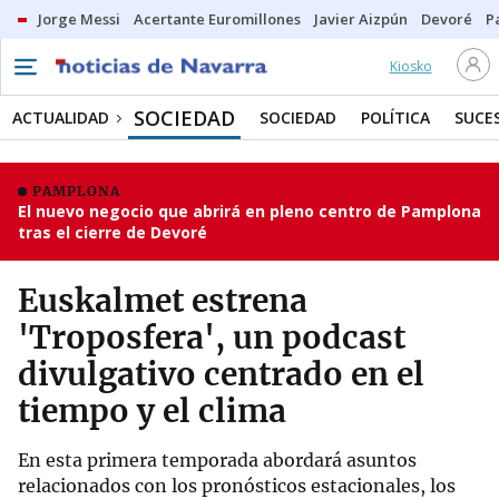
Jorge Messi
Acertante Euromillones
Javier Aizpún
Devoré
P
Kiosko
SOCIEDAD
ACTUALIDAD
SOCIEDAD
POLÍTICA
SUCE
PAMPLONA
El nuevo negocio que abrirá en pleno centro de Pamplona
tras el cierre de Devoré
Euskalmet estrena
'Troposfera', un podcast
divulgativo centrado en el
tiempo y el clima
En esta primera temporada abordará asuntos
relacionados con los pronósticos estacionales, los