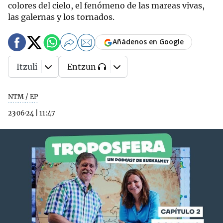
colores del cielo, el fenómeno de las mareas vivas,
las galernas y los tornados.
Añádenos en Google
Itzuli
Entzun
NTM / EP
23·06·24
|
11:47