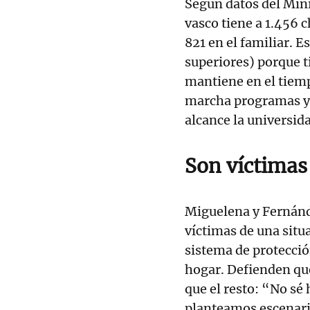
Según datos del Mini
vasco tiene a 1.456 
821 en el familiar. E
superiores) porque t
mantiene en el tiemp
marcha programas y
alcance la universid
Son víctimas 
Miguelena y Fernánd
víctimas de una situ
sistema de protecci
hogar. Defienden qu
que el resto: “No sé
planteamos escenari