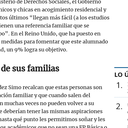
sterio de Derechos Sociales, el Gobierno
chicos y chicas en acogimiento residencial y
stos últimos “llegan más fácil (a los estudios
ienen una referencia familiar que se
o”. En el Reino Unido, que ha puesto en
 medidas para fomentar que este alumnado
ad, un 9% logra su objetivo.
de sus familias
LO 
1
ez Simo recalcan que estas personas son
ación familiar y que cuando salen del
ón muchas veces no pueden volver a su
2
e deberían tener las mismas aspiraciones
 hasta qué punto les permitimos soñar y les
os académicos que no sean una FP Básica o