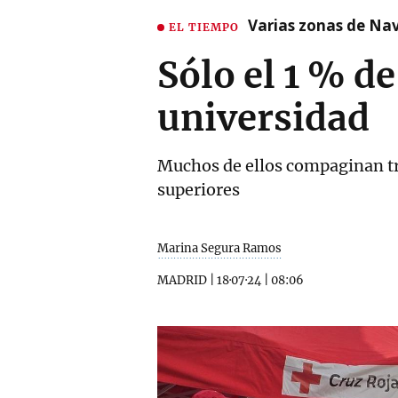
Varias zonas de Nav
EL TIEMPO
Sólo el 1 % de
universidad
Muchos de ellos compaginan tra
superiores
Marina Segura Ramos
MADRID
|
18·07·24
|
08:06