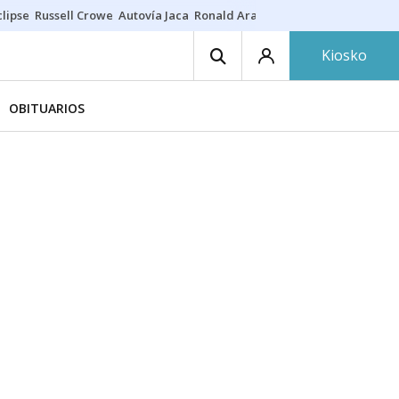
lipse
Russell Crowe
Autovía Jaca
Ronald Araújo
Prohibiciones eclips
Kiosko
OBITUARIOS