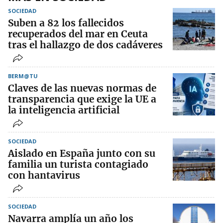
SOCIEDAD
Suben a 82 los fallecidos
recuperados del mar en Ceuta
tras el hallazgo de dos cadáveres
BERM@TU
Claves de las nuevas normas de
transparencia que exige la UE a
la inteligencia artificial
SOCIEDAD
Aislado en España junto con su
familia un turista contagiado
con hantavirus
SOCIEDAD
Navarra amplía un año los