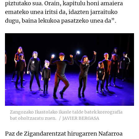
piztutako sua. Orain, kapitulu honi amaiera
emateko unea iritsi da, idazten jarraituko
dugu, baina lekukoa pasatzeko unea da”.
Zangozako Ikastolako ikasle talde batek koreografia
bat oholtzaratu zuen.
JAVIER BERGASA
Paz de Zigandarentzat hirugarren Nafarroa