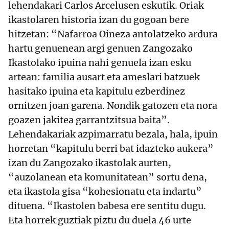
lehendakari Carlos Arcelusen eskutik. Oriak
ikastolaren historia izan du gogoan bere
hitzetan: “Nafarroa Oineza antolatzeko ardura
hartu genuenean argi genuen Zangozako
Ikastolako ipuina nahi genuela izan esku
artean: familia ausart eta ameslari batzuek
hasitako ipuina eta kapitulu ezberdinez
ornitzen joan garena. Nondik gatozen eta nora
goazen jakitea garrantzitsua baita”.
Lehendakariak azpimarratu bezala, hala, ipuin
horretan “kapitulu berri bat idazteko aukera”
izan du Zangozako ikastolak aurten,
“auzolanean eta komunitatean” sortu dena,
eta ikastola gisa “kohesionatu eta indartu”
dituena. “Ikastolen babesa ere sentitu dugu.
Eta horrek guztiak piztu du duela 46 urte