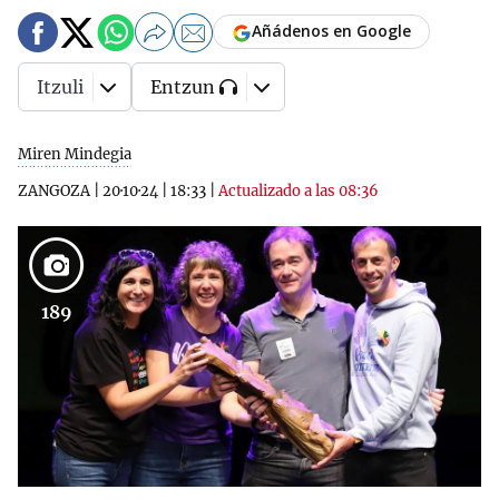
Añádenos en Google
Itzuli
Entzun
Miren Mindegia
ZANGOZA
|
20·10·24
|
18:33
|
Actualizado a las 08:36
189