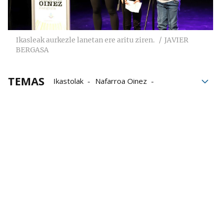
Ikasleak aurkezle lanetan ere aritu ziren.
JAVIER
BERGASA
TEMAS
Ikastolak
Nafarroa Oinez
Euskaraz
Nafarroa Oinez 2024
Paz de Ziganda