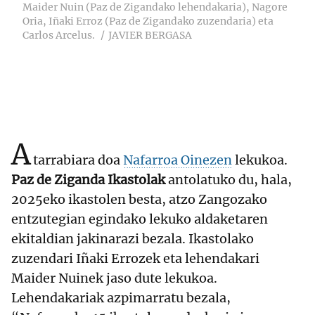
Maider Nuin (Paz de Zigandako lehendakaria), Nagore
Oria, Iñaki Erroz (Paz de Zigandako zuzendaria) eta
Carlos Arcelus.
JAVIER BERGASA
A
tarrabiara doa
Nafarroa Oinezen
lekukoa.
Paz de Ziganda Ikastolak
antolatuko du, hala,
2025eko ikastolen besta, atzo Zangozako
entzutegian egindako lekuko aldaketaren
ekitaldian jakinarazi bezala. Ikastolako
zuzendari Iñaki Errozek eta lehendakari
Maider Nuinek jaso dute lekukoa.
Lehendakariak azpimarratu bezala,