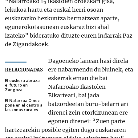
“Nafarroako 15 ikastolen ordezkari gisa,
lekukoa hartu eta euskal herri osoan
euskarazko hezkuntza bermatzeaz aparte,
egunerokotasunean euskaraz bizi ahal
izateko” bideratuko dituzte euren indarrak Paz
de Zigandakoek.
Dagoeneko lanean hasi direla
ere nabarmendu du Nuinek, eta
RELACIONADAS
eskerrak eman die bai
El euskera abraza
el futuro en
Nafarroako Ikastolen
Zangoza
Elkarteari, bai jada
El Nafarroa Oinez
batzordeetan buru-belarri ari
pone en el centro a
las zonas rurales
direnei zein etorkizunean ere
egonen direnei: “Zuen parte
hartzearekin posible egiten dugu euskararen