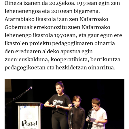
Oineza izanen da 2025ekoa. 1991ean egin zen
lehenenengoa eta 2010ean bigarrena.
Atarrabiako ikastola izan zen Nafarroako
Gobernuak errekonozitu zuen Nafarroako
lehenengo ikastola 1970ean, eta gaur egun ere
ikastolen proiektu pedagogikoaren oinarria
den ereduaren aldeko apustua egin
zuen:euskalduna, kooperatibista, berrikuntza
pedagogikoetan eta hezkidetzan oinarritua.