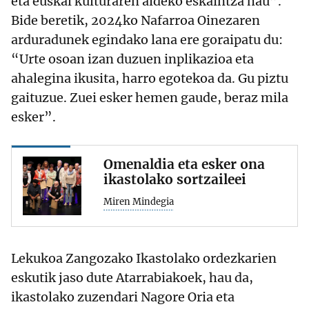
eta euskal kulturaren aldeko eskaintza hau”.
Bide beretik, 2024ko Nafarroa Oinezaren
arduradunek egindako lana ere goraipatu du:
“Urte osoan izan duzuen inplikazioa eta
ahalegina ikusita, harro egotekoa da. Gu piztu
gaituzue. Zuei esker hemen gaude, beraz mila
esker”.
Omenaldia eta esker ona
ikastolako sortzaileei
Miren Mindegia
Lekukoa Zangozako Ikastolako ordezkarien
eskutik jaso dute Atarrabiakoek, hau da,
ikastolako zuzendari Nagore Oria eta