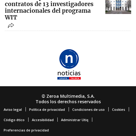
contratos de 13 investigadores
internacionales del programa
WIT
© Zeroa Multimedia, S.A.
Todos los derechos reservados
Aviso legal
Política de privacidad
Condiciones de uso
Cookies
Código ético
Accesibilidad
Administrar Utiq
Preferencias de privacidad