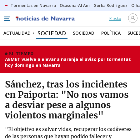
Tormentas en Navarra
Osasuna-Al Ain
Gorka Rodríguez
Oih
Kiosko
SOCIEDAD
ACTUALIDAD
SOCIEDAD
POLÍTICA
SUCE
EL TIEMPO
AEMET vuelve a elevar a naranja el aviso por tormentas
hoy domingo en Navarra
Sánchez, tras los incidentes
en Paiporta: "No nos vamos
a desviar pese a algunos
violentos marginales"
"El objetivo es salvar vidas, recuperar los cadáveres
de las personas que hayan podido fallecer y