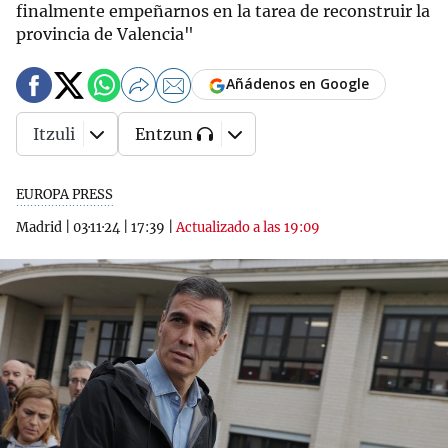
finalmente empeñarnos en la tarea de reconstruir la
provincia de Valencia"
Añádenos en Google
Itzuli
Entzun
EUROPA PRESS
Madrid
|
03·11·24
|
17:39
|
Actualizado a las 19:09