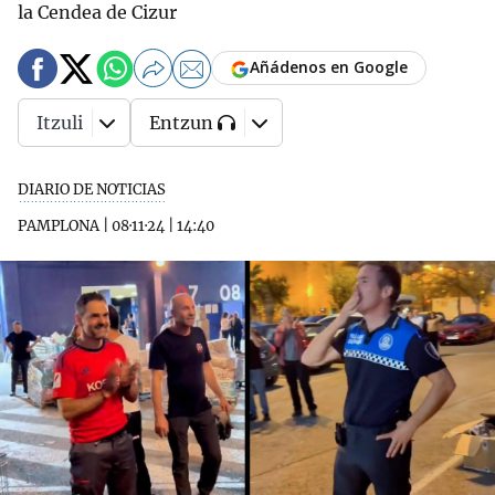
la Cendea de Cizur
Añádenos en Google
Itzuli
Entzun
DIARIO DE NOTICIAS
PAMPLONA
|
08·11·24
|
14:40