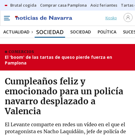
Brutal cogida
Comprar casa Pamplona
Aoiz feriantes
Tartas
Kiosko
SOCIEDAD
ACTUALIDAD
SOCIEDAD
POLÍTICA
SUCE
COMERCIOS
El 'boom' de las tartas de queso pierde fuerza en
Pamplona
Cumpleaños feliz y
emocionado para un policía
navarro desplazado a
Valencia
El Levante comparte en redes un vídeo en el que el
protagonista es Nacho Laquidáin, jefe de policía de