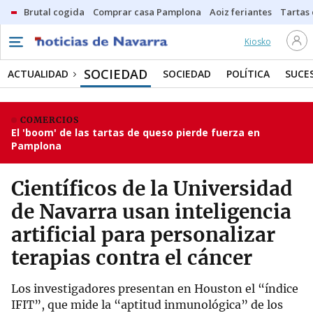
Brutal cogida
Comprar casa Pamplona
Aoiz feriantes
Tartas
Kiosko
SOCIEDAD
ACTUALIDAD
SOCIEDAD
POLÍTICA
SUCE
COMERCIOS
El 'boom' de las tartas de queso pierde fuerza en
Pamplona
Científicos de la Universidad
de Navarra usan inteligencia
artificial para personalizar
terapias contra el cáncer
Los investigadores presentan en Houston el “índice
IFIT”, que mide la “aptitud inmunológica” de los