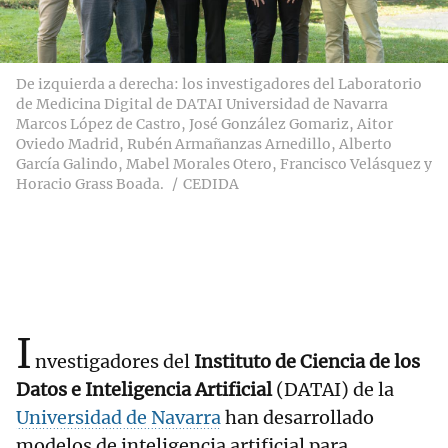
De izquierda a derecha: los investigadores del Laboratorio
de Medicina Digital de DATAI Universidad de Navarra
Marcos López de Castro, José González Gomariz, Aitor
Oviedo Madrid, Rubén Armañanzas Arnedillo, Alberto
García Galindo, Mabel Morales Otero, Francisco Velásquez y
Horacio Grass Boada.
CEDIDA
I
nvestigadores del
Instituto de Ciencia de los
Datos e Inteligencia Artificial
(DATAI) de la
Universidad de Navarra
han desarrollado
modelos de inteligencia artificial para