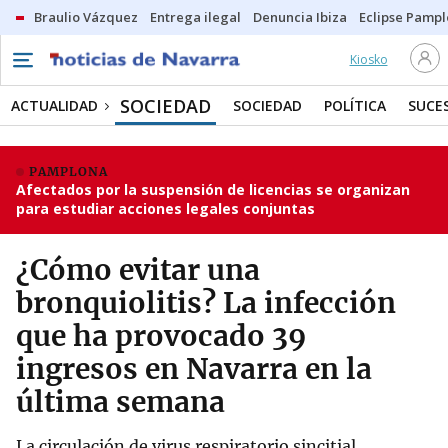
Braulio Vázquez
Entrega ilegal
Denuncia Ibiza
Eclipse Pamp
Kiosko
SOCIEDAD
ACTUALIDAD
SOCIEDAD
POLÍTICA
SUCE
PAMPLONA
Afectados por la suspensión de licencias se organizan
para estudiar acciones legales conjuntas
¿Cómo evitar una
bronquiolitis? La infección
que ha provocado 39
ingresos en Navarra en la
última semana
La circulación de virus respiratorio sincitial