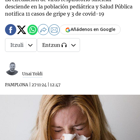
desciende en la población pediátrica y Salud Pública
notifica 11 casos de gripe y 3 de covid-19
Añádenos en Google
Itzuli
Entzun
Unai Yoldi
PAMPLONA
|
27·11·24
|
12:47