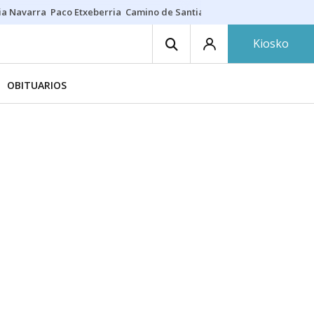
ia Navarra
Paco Etxeberria
Camino de Santiago
Eclipse solar en Nav
Kiosko
OBITUARIOS