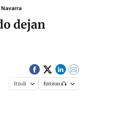
n Navarra
do dejan
Itzuli
Entzun