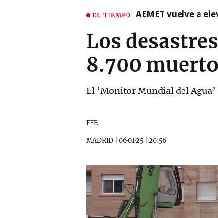
AEMET vuelve a ele
EL TIEMPO
Los desastres
8.700 muerto
El ‘Monitor Mundial del Agua’
EFE
MADRID
|
06·01·25
|
20:56