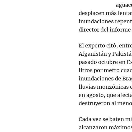
aguace
desplacen más lent
inundaciones repenti
director del informe 
El experto citó, entr
Afganistán y Pakistá
pasado octubre en Es
litros por metro cua
inundaciones de Bras
lluvias monzónicas 
en agosto, que afect
destruyeron al menos
Cada vez se baten má
alcanzaron máximos