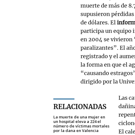
muerte de más de 8.
supusieron pérdidas
de dólares. El
inform
participa un equipo 
en 2004 se vivieron 
paralizantes”. El añ
registrado y el aum
la forma en que el a
“causando estragos” 
dirigido por la Univ
Las ca
RELACIONADAS
dañin
repent
La muerte de una mujer en
un hospital eleva a 224 el
ciclon
número de víctimas mortales
por la dana en Valencia
El cal