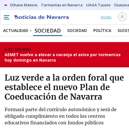
Oihane Mateos
Tormentas en Navarra
UAGA Tauste
Osasuna
Kiosko
SOCIEDAD
ACTUALIDAD
SOCIEDAD
POLÍTICA
SUCE
EL TIEMPO
AEMET vuelve a elevar a naranja el aviso por tormentas
hoy domingo en Navarra
Luz verde a la orden foral que
establece el nuevo Plan de
Coeducación de Navarra
Formará parte del currículo autonómico y será de
obligado cumplimiento en todos los centros
educativos financiados con fondos públicos