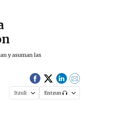
a
ón
zcan y asuman las
Itzuli
Entzun