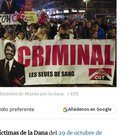
dimisión de Mazón por la dana.
EFE
dio preferente
Añádenos en Google
íctimas de la Dana
del
29 de octubre de