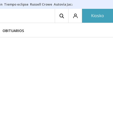
in
Tiempo eclipse
Russell Crowe
Autovía Jaca
Ronald Araújo
Prohibic
Kiosko
OBITUARIOS