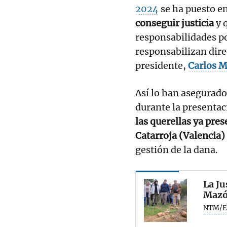
2024
se ha puesto en
conseguir justicia
y 
responsabilidades por
responsabilizan dire
presidente,
Carlos 
Así lo han asegurado
durante la presentac
las querellas ya pre
Catarroja (Valencia)
gestión de la dana.
La Ju
Mazó
NTM/E