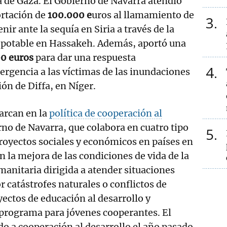
ja de Gaza. El Gobierno de Navarra atendió
rtación de
100.000 e
uros al llamamiento de
3
nir ante la sequía en Siria a través de la
a potable en Hassakeh. Además, aportó una
0 euros
para dar una respuesta
4
ergencia a las víctimas de las inundaciones
ión de Diffa, en Níger.
arcan en la
política de cooperación al
no de Navarra, que colabora en cuatro tipo
5
royectos sociales y económicos en países en
n la mejora de las condiciones de vida de la
anitaria dirigida a atender situaciones
r catástrofes naturales o conflictos de
ctos de educación al desarrollo y
 programa para jóvenes cooperantes. El
o a cooperación al desarrollo el año pasado