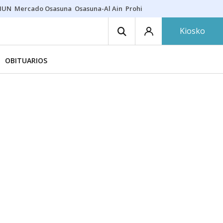
HUN
Mercado Osasuna
Osasuna-Al Ain
Prohibiciones eclipse
Derrama
Kiosko
OBITUARIOS