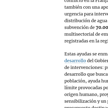
conflicto en la Fran
también con una apo
urgencia para interve
distribución de agu
subvención de
70.00
multisectorial de em
registradas en la reg
Estas ayudas se enm
desarrollo
del Gobier
de intervenciones: p
desarrollo que busca
población, ayuda hum
límite provocadas po
origen humano, proye
sensibilización y un
presupuesto destinad