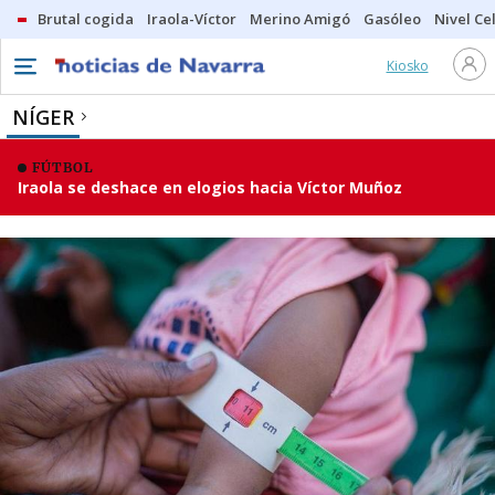
Brutal cogida
Iraola-Víctor
Merino Amigó
Gasóleo
Nivel Ce
Kiosko
NÍGER
FÚTBOL
Iraola se deshace en elogios hacia Víctor Muñoz