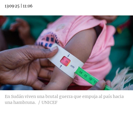
13·09·25
|
11:06
En Sudán viven una brutal guerra que empuja al país hacia
una hambruna.
UNICEF