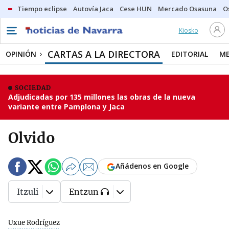
Tiempo eclipse
Autovía Jaca
Cese HUN
Mercado Osasuna
O
Kiosko
CARTAS A LA DIRECTORA
OPINIÓN
EDITORIAL
ME
SOCIEDAD
Adjudicadas por 135 millones las obras de la nueva
variante entre Pamplona y Jaca
Olvido
Añádenos en Google
Itzuli
Entzun
Uxue Rodríguez