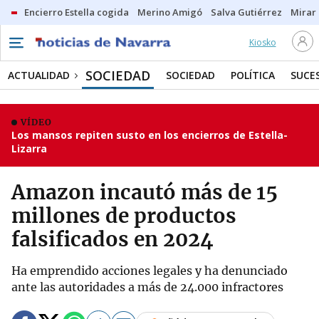
Encierro Estella cogida
Merino Amigó
Salva Gutiérrez
Mirar 
Kiosko
SOCIEDAD
ACTUALIDAD
SOCIEDAD
POLÍTICA
SUCE
VÍDEO
Los mansos repiten susto en los encierros de Estella-
Lizarra
Amazon incautó más de 15
millones de productos
falsificados en 2024
Ha emprendido acciones legales y ha denunciado
ante las autoridades a más de 24.000 infractores