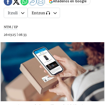
Añádenos en Google
Itzuli
Entzun
NTM / EP
26·03·25
|
08:33