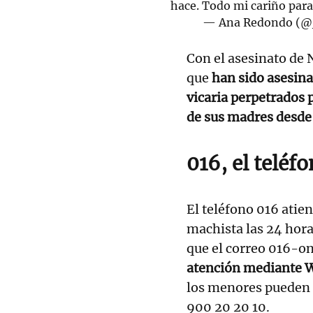
hace. Todo mi cariño para 
— Ana Redondo (
Con el asesinato de 
que
han sido asesina
vicaria perpetrados p
de sus madres desde
016, el teléf
El teléfono 016 atien
machista las 24 horas
que el correo 016-o
atención mediante 
los menores pueden d
900 20 20 10.