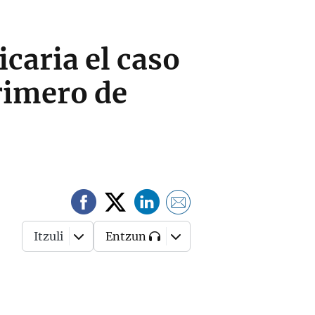
caria el caso
primero de
Itzuli
Entzun