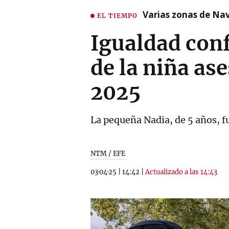
Varias zonas de Nav
EL TIEMPO
Igualdad conf
de la niña as
2025
La pequeña Nadia, de 5 años, f
NTM / EFE
03·04·25
|
14:42
|
Actualizado a las 14:43