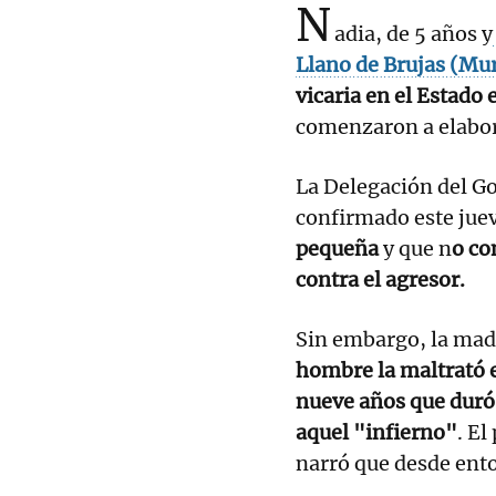
N
adia, de 5 años y
Llano de Brujas (Mur
vicaria en el Estado
comenzaron a elabora
La Delegación del Go
confirmado este juev
pequeña
y que n
o co
contra el agresor.
Sin embargo, la mad
hombre la maltrató e
nueve años que duró 
aquel "infierno"
. El
narró que desde ento