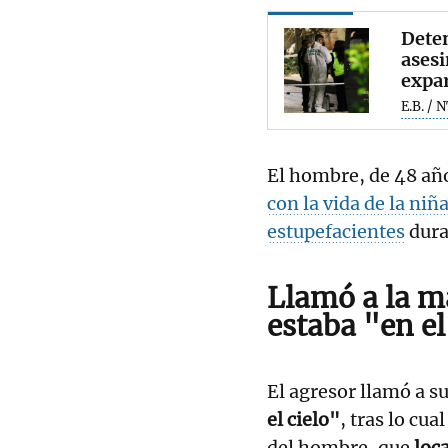
Dete
asesi
expa
E.B. / 
El hombre, de 48 añ
con la vida de la niñ
estupefacientes
dura
Llamó a la ma
estaba "en el
El agresor llamó a s
el cielo"
, tras lo cu
del hombre, que
loca