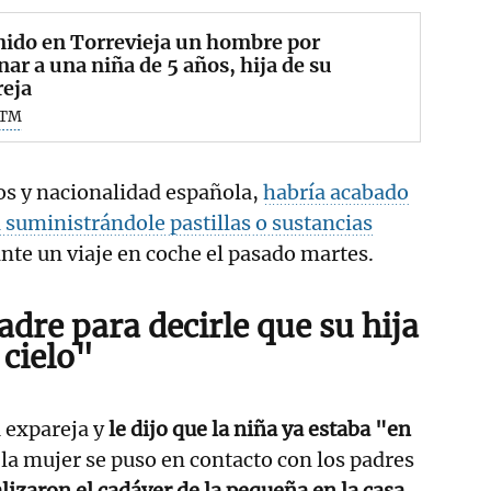
nido en Torrevieja un hombre por
nar a una niña de 5 años, hija de su
reja
NTM
os y nacionalidad española,
habría acabado
a suministrándole pastillas o sustancias
nte un viaje en coche el pasado martes.
dre para decirle que su hija
 cielo"
u expareja y
le dijo que la niña ya estaba "en
al la mujer se puso en contacto con los padres
lizaron el cadáver de la pequeña en la casa