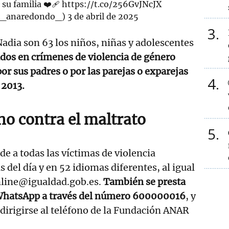
su familia ❤️‍🩹
https://t.co/256GvJNcJX
@_anaredondo_)
3 de abril de 2025
3
Nadia son 63 los niños, niñas y adolescentes
dos en crímenes de violencia de género
or sus padres o por las parejas o exparejas
4
 2013.
ono contra el maltrato
5
de a todas las víctimas de violencia
 del día y en 52 idiomas diferentes, al igual
nline@igualdad.gob.es.
También se presta
WhatsApp a través del número 600000016
, y
irigirse al teléfono de la Fundación ANAR