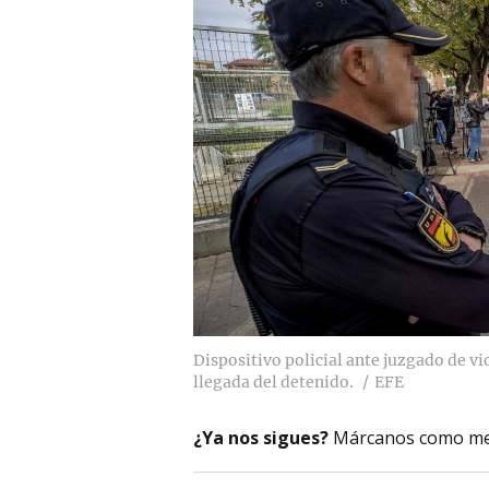
Dispositivo policial ante juzgado de vi
llegada del detenido.
EFE
¿Ya nos sigues?
Márcanos como me