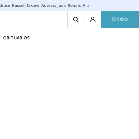
lipse
Russell Crowe
Autovía Jaca
Ronald Araújo
Prohibiciones eclips
Kiosko
OBITUARIOS