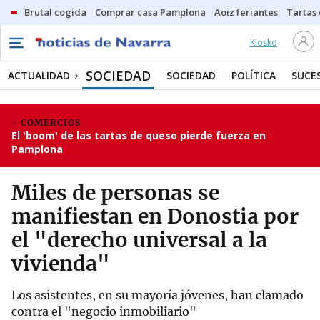
Brutal cogida
Comprar casa Pamplona
Aoiz feriantes
Tartas
Kiosko
SOCIEDAD
ACTUALIDAD
SOCIEDAD
POLÍTICA
SUCE
COMERCIOS
El 'boom' de las tartas de queso pierde fuerza en
Pamplona
Miles de personas se
manifiestan en Donostia por
el "derecho universal a la
vivienda"
Los asistentes, en su mayoría jóvenes, han clamado
contra el "negocio inmobiliario"