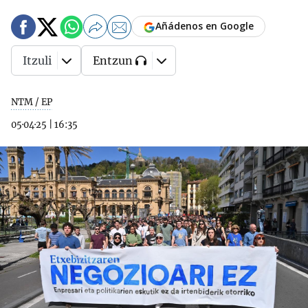
Añádenos en Google
Itzuli
Entzun
NTM / EP
05·04·25
|
16:35