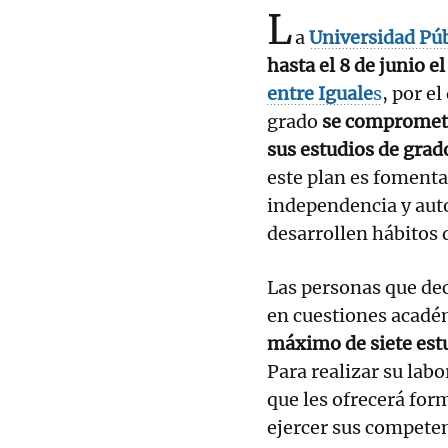
L
a
Universidad Púb
hasta el 8 de junio e
entre Iguale
s
, por e
grado
se compromete
sus estudios de grad
este plan es foment
independencia y auto
desarrollen hábitos d
Las personas que de
en cuestiones académ
máximo de siete estu
Para realizar su labo
que les ofrecerá for
ejercer sus competen