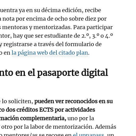
cuentra ya en su décima edición, recibe
 nota por encima de ocho sobre diez por
s mentoras y mentorizadas. Para participar
r, hay que ser estudiante de 2.º, 3.º o 4.º
 registrarse a través del formulario de
do en
la página web del citado plan
.
to en el pasaporte digital
lo soliciten,
pueden ver reconocidos en su
o dos créditos ECTS por actividades
ormación complementaria,
uno por la
 otro por la labor de mentorización. Además
mo mentores/as se recoge en
el upnapass
, un