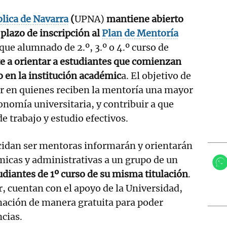
lica de Navarra
(
UPNA)
mantiene abierto
l plazo de inscripción al
Plan de Mentoría
l que alumnado de 2.º, 3.º o 4.º curso de
 a orientar a estudiantes que comienzan
o en la institución académic
a. El objetivo de
ar en quienes reciben la mentoría una mayor
nomía universitaria, y contribuir a que
e trabajo y estudio efectivos.
cidan ser mentoras informarán y orientarán
icas y administrativas a un grupo de un
diantes de 1º curso de su misma titulación
.
r, cuentan con el apoyo de la Universidad,
mación de manera gratuita para poder
cias.