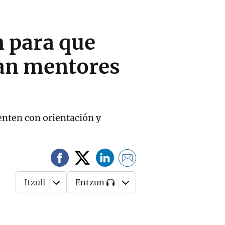
n para que
ean mentores
uenten con orientación y
Itzuli
Entzun