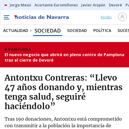
Jorge Messi
Acertante Euromillones
Javier Aizpún
Devoré
P
Kiosko
SOCIEDAD
ACTUALIDAD
SOCIEDAD
POLÍTICA
SUCE
PAMPLONA
El nuevo negocio que abrirá en pleno centro de Pamplona
tras el cierre de Devoré
Antontxu Contreras: “Llevo
47 años donando y, mientras
tenga salud, seguiré
haciéndolo”
Tras 190 donaciones, Antontxu está comprometido
con transmitir a la población la importancia de