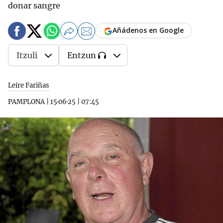
donar sangre
Añádenos en Google
Itzuli
Entzun
Leire Fariñas
PAMPLONA
|
15·06·25
|
07:45