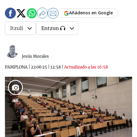
Añádenos en Google
Itzuli
Entzun
Jesús Morales
PAMPLONA
|
22·06·25
|
12:58
|
Actualizado a las 16:58
18