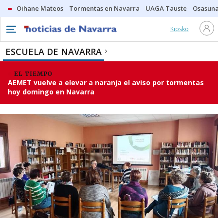
Oihane Mateos
Tormentas en Navarra
UAGA Tauste
Osasuna
Kiosko
ESCUELA DE NAVARRA
EL TIEMPO
AEMET vuelve a elevar a naranja el aviso por tormentas
hoy domingo en Navarra