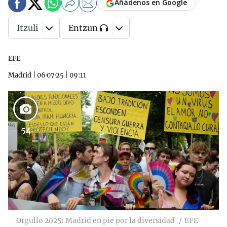
Añádenos en Google
Itzuli
Entzun
EFE
Madrid
|
06·07·25
|
09:11
54
Orgullo 2025: Madrid en pie por la diversidad
EFE