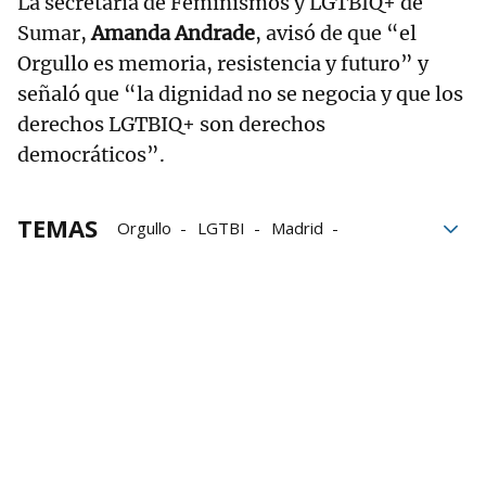
La secretaria de Feminismos y LGTBIQ+ de
Sumar,
Amanda Andrade
, avisó de que “el
Orgullo es memoria, resistencia y futuro” y
señaló que “la dignidad no se negocia y que los
derechos LGTBIQ+ son derechos
democráticos”.
TEMAS
Orgullo
LGTBI
Madrid
Yolanda Díaz
Mónica García
Irene Montero
Isabel Díaz Ayuso
Alberto Núñez Feijóo