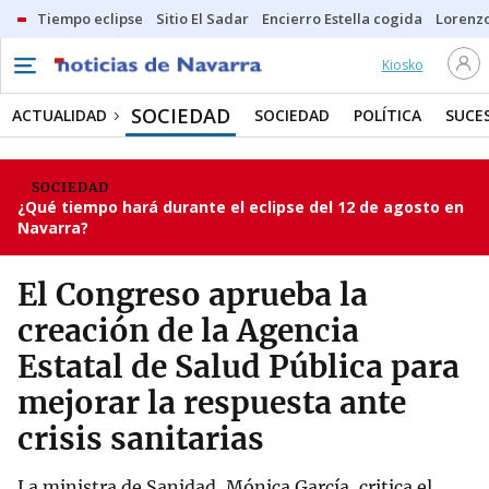
Tiempo eclipse
Sitio El Sadar
Encierro Estella cogida
Lorenzo
Kiosko
SOCIEDAD
ACTUALIDAD
SOCIEDAD
POLÍTICA
SUCE
SOCIEDAD
¿Qué tiempo hará durante el eclipse del 12 de agosto en
Navarra?
El Congreso aprueba la
creación de la Agencia
Estatal de Salud Pública para
mejorar la respuesta ante
crisis sanitarias
La ministra de Sanidad, Mónica García, critica el