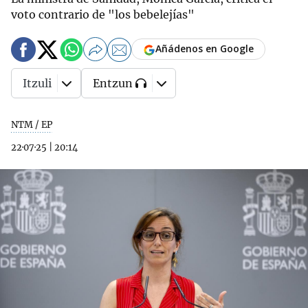
voto contrario de "los bebelejías"
Añádenos en Google
Itzuli
Entzun
NTM / EP
22·07·25
|
20:14