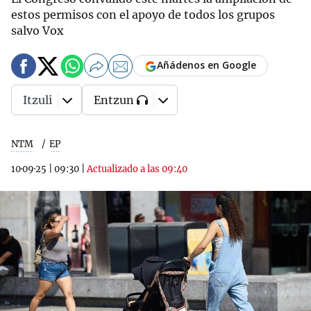
estos permisos con el apoyo de todos los grupos
salvo Vox
Añádenos en Google
Itzuli
Entzun
NTM
EP
10·09·25
|
09:30
|
Actualizado a las 09:40