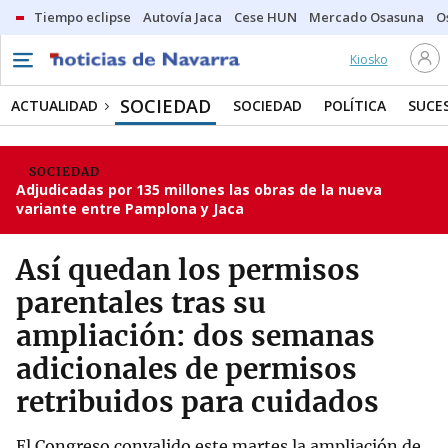
Tiempo eclipse
Autovía Jaca
Cese HUN
Mercado Osasuna
O
Kiosko
SOCIEDAD
ACTUALIDAD
SOCIEDAD
POLÍTICA
SUCE
SOCIEDAD
Adjudicadas por 135 millones las obras de la nueva
variante entre Pamplona y Jaca
Así quedan los permisos
parentales tras su
ampliación: dos semanas
adicionales de permisos
retribuidos para cuidados
El Congreso convalido este martes la ampliación de