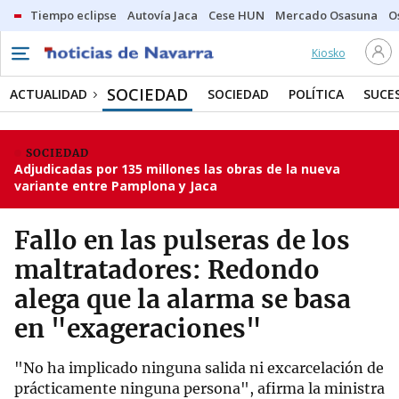
Tiempo eclipse
Autovía Jaca
Cese HUN
Mercado Osasuna
O
Kiosko
SOCIEDAD
ACTUALIDAD
SOCIEDAD
POLÍTICA
SUCE
SOCIEDAD
Adjudicadas por 135 millones las obras de la nueva
variante entre Pamplona y Jaca
Fallo en las pulseras de los
maltratadores: Redondo
alega que la alarma se basa
en "exageraciones"
"No ha implicado ninguna salida ni excarcelación de
prácticamente ninguna persona", afirma la ministra