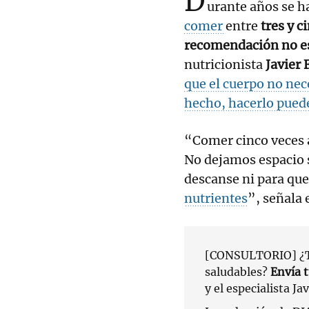
D
urante años se ha
comer
entre
tres y c
recomendación no es
nutricionista
Javier 
que el cuerpo no nec
hecho, hacerlo pued
“Comer cinco veces a
No dejamos espacio s
descanse ni para que
nutrientes
”, señala 
[CONSULTORIO] ¿Ti
saludables?
Envía 
y el especialista J