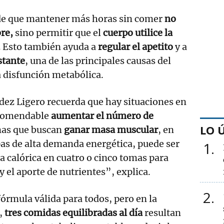
ade que mantener más horas sin comer
no
re,
sino permitir que el
cuerpo utilice la
.
Esto también ayuda a
regular el apetito
y a
stante
, una de las principales causas del
a disfunción metabólica.
dez Ligero recuerda que hay situaciones en
ecomendable
aumentar el número de
LO 
nas que buscan
ganar masa muscular
, en
pas de alta demanda energética, puede ser
1
sta calórica en cuatro o cinco tomas para
 y el aporte de nutrientes”, explica.
2
fórmula válida para todos, pero en la
,
tres comidas equilibradas al día
resultan