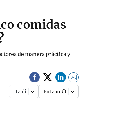
inco comidas
?
ectores de manera práctica y
Itzuli
Entzun