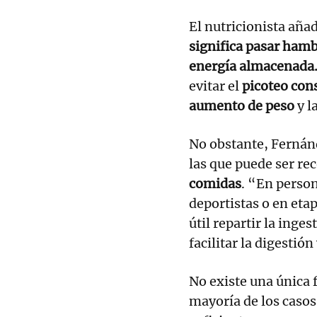
El nutricionista añ
significa pasar hamb
energía almacenada
evitar el
picoteo con
aumento de peso
y l
No obstante, Fernán
las que puede ser r
comidas
. “En perso
deportistas o en eta
útil repartir la inge
facilitar la digestión
No existe una única 
mayoría de los casos