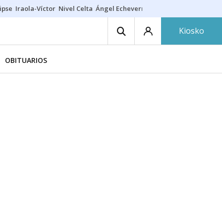
ipse
Iraola-Víctor
Nivel Celta
Ángel Echeverría
Obituario Ángel
Kiosko
OBITUARIOS