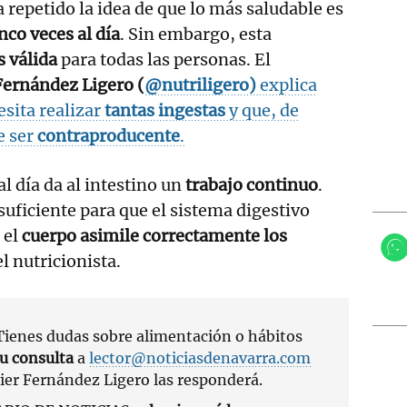
 repetido la idea de que lo más saludable es
inco veces al día
. Sin embargo, esta
 válida
para todas las personas. El
Fernández Ligero (
@nutriligero
)
explica
esita realizar
tantas ingestas
y que, de
e ser
contraproducente
.
l día da al intestino un
trabajo continuo
.
uficiente para que el sistema digestivo
 el
cuerpo asimile correctamente los
el nutricionista.
enes dudas sobre alimentación o hábitos
tu consulta
a
lector@noticiasdenavarra.com
avier Fernández Ligero las responderá.