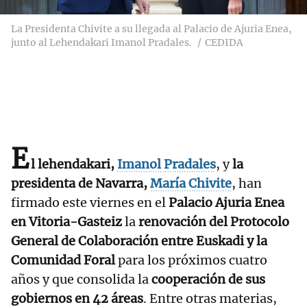
La Presidenta Chivite a su llegada al Palacio de Ajuria Enea,
junto al Lehendakari Imanol Pradales.
CEDIDA
E
l lehendakari,
Imanol Pradales
, y
la
presidenta de Navarra,
María Chivite
, han
firmado este viernes en el
Palacio Ajuria Enea
en Vitoria-Gasteiz
la
renovación del Protocolo
General de Colaboración entre Euskadi y la
Comunidad Foral
para los próximos cuatro
años y que consolida la
cooperación de sus
gobiernos en 42 áreas
. Entre otras materias,