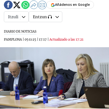
Añádenos en Google
Itzuli
Entzun
DIARIO DE NOTICIAS
PAMPLONA
|
05·11·25
|
17:17
|
Actualizado a las 17:21