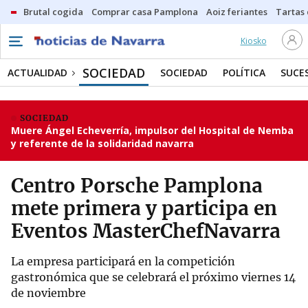
Brutal cogida
Comprar casa Pamplona
Aoiz feriantes
Tartas
Kiosko
SOCIEDAD
ACTUALIDAD
SOCIEDAD
POLÍTICA
SUCE
SOCIEDAD
Muere Ángel Echeverría, impulsor del Hospital de Nemba
y referente de la solidaridad navarra
Centro Porsche Pamplona
mete primera y participa en
Eventos MasterChefNavarra
La empresa participará en la competición
gastronómica que se celebrará el próximo viernes 14
de noviembre