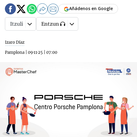
Añádenos en Google
Itzuli
Entzun
Izaro Díaz
Pamplona
|
09·11·25
|
07:00