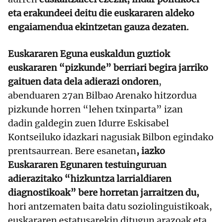
eta erakundeei deitu die euskararen aldeko
engaiamendua ekintzetan gauza dezaten.
Euskararen Eguna euskaldun guztiok
euskararen “pizkunde” berriari begira jarriko
gaituen data dela adierazi ondoren
,
abenduaren 27an Bilbao Arenako hitzordua
pizkunde horren “lehen txinparta” izan
dadin galdegin zuen Idurre Eskisabel
Kontseiluko idazkari nagusiak Bilbon egindako
prentsaurrean. Bere esanetan
, iazko
Euskararen Egunaren testuinguruan
adierazitako “hizkuntza larrialdiaren
diagnostikoak” bere horretan jarraitzen du,
hori antzematen baita datu soziolinguistikoak,
euskararen estatusarekin ditugun arazoak eta