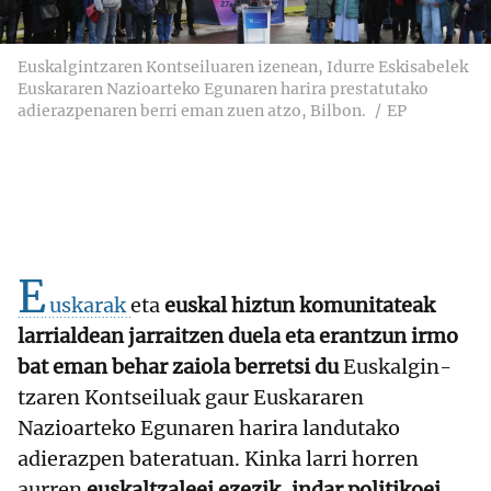
Euskalgintzaren Kontseiluaren izenean, Idurre Eskisabelek
Euskararen Nazioarteko Egunaren harira prestatutako
adierazpenaren berri eman zuen atzo, Bilbon.
EP
E
uskarak
eta
euskal hiztun komunitateak
larrialdean jarraitzen duela eta erantzun irmo
bat eman behar zaiola berretsi du
Euskalgin-
tzaren Kontseiluak gaur Euskararen
Nazioarteko Egunaren harira landutako
adierazpen bateratuan. Kinka larri horren
aurren
euskaltzaleei ezezik, indar politikoei