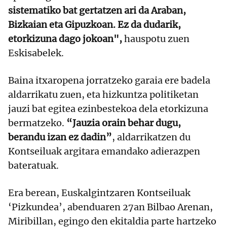
sistematiko bat gertatzen ari da Araban,
Bizkaian eta Gipuzkoan. Ez da dudarik,
etorkizuna dago jokoan",
hauspotu zuen
Eskisabelek.
Baina itxaropena jorratzeko garaia ere badela
aldarrikatu zuen, eta hizkuntza politiketan
jauzi bat egitea ezinbestekoa dela etorkizuna
bermatzeko.
“Jauzia orain behar dugu,
berandu izan ez dadin”
, aldarrikatzen du
Kontseiluak argitara emandako adierazpen
bateratuak.
Era berean, Euskalgintzaren Kontseiluak
‘Pizkundea’, abenduaren 27an Bilbao Arenan,
Miribillan, egingo den ekitaldia parte hartzeko