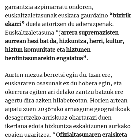
garrantzia azpimarratu ondoren,
euskaltzaletasunak euskara gaurdaino
“bizirik
ekarri”
duela aitortzen du adierazpenak.
Euskaltzaletasuna “j
arrera supremazisten
aurrean hesi bat da, hizkuntza, herri, kultur,
hiztun komunitate eta hiztunen
berdintasunarekin engaiatua”.
Aurten mezua berretsi egin du. Izan ere,
euskararen osasunak ez du hobera egin, eta
okerrera egiten ari delako zantzu batzuk ere
agertu dira azken hilabeteotan. Horien artean
aipatu zuen 2036rako arnasgune geografikoak
desagertzeko arriskuaz ohartarazi duen
ikerlana edota hizkuntza eskakizunen aurkako
epaien ugaritzea. “
Ofizialtasunaren eraisketa