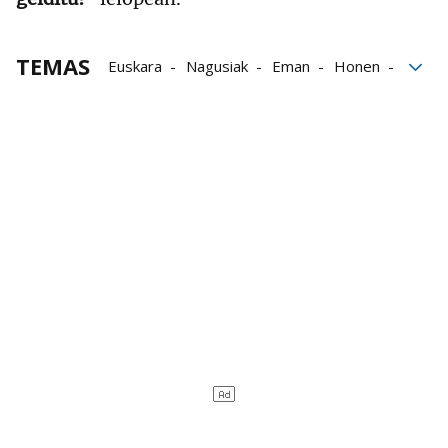
TEMAS
Euskara
Nagusiak
Eman
Honen
Kultur
Aurten
Día del euskera