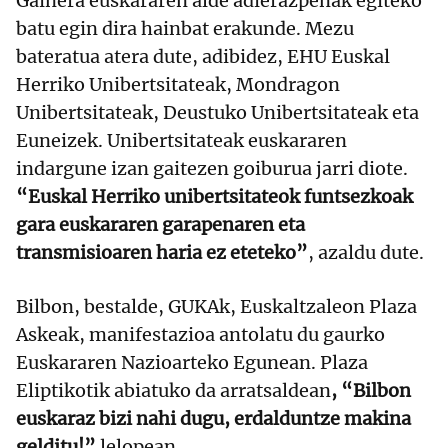
Gainera euskararen alde adierazpenak egiteko
batu egin dira hainbat erakunde. Mezu
bateratua atera dute, adibidez, EHU Euskal
Herriko Unibertsitateak, Mondragon
Unibertsitateak, Deustuko Unibertsitateak eta
Euneizek. Unibertsitateak euskararen
indargune izan gaitezen goiburua jarri diote.
“Euskal Herriko unibertsitateok funtsezkoak
gara euskararen garapenaren eta
transmisioaren haria ez eteteko”
, azaldu dute.
Bilbon, bestalde, GUKAk, Euskaltzaleon Plaza
Askeak, manifestazioa antolatu du gaurko
Euskararen Nazioarteko Egunean. Plaza
Eliptikotik abiatuko da arratsaldean
, “Bilbon
euskaraz bizi nahi dugu, erdalduntze makina
gelditu!”
lelopean.