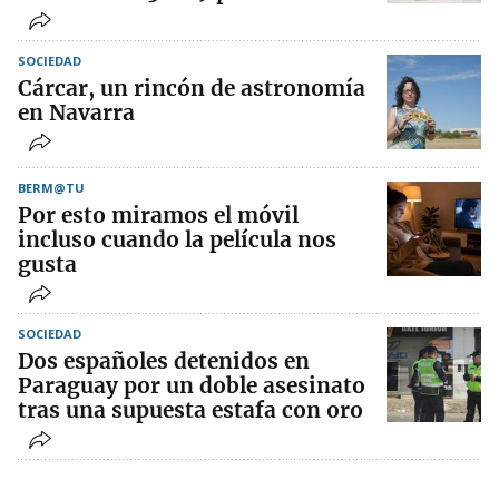
SOCIEDAD
Cárcar, un rincón de astronomía
en Navarra
BERM@TU
Por esto miramos el móvil
incluso cuando la película nos
gusta
SOCIEDAD
Dos españoles detenidos en
Paraguay por un doble asesinato
tras una supuesta estafa con oro