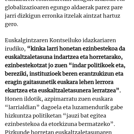
globalizazioaren egungo aldaerak parez pare
jarri dizkigun erronka itzelak aintzat hartuz
gero.
Euskalgintzaren Kontseiluko idazkariaren
irudiko,
“kinka larri honetan ezinbestekoa da
euskaltzaletasuna indartzea eta horretarako,
ezinbestekotzat jo zuen “indar politikoek eta,
bereziki, instituzioek beren erantzukizun eta
eragin gaitasunetik euskara lehen lerrora
ekartzea eta euskaltzaletasunera lerratzea”.
Honen ildotik, azpimarratu zuen euskara
“larrialdian” dagoela eta luzamendurik gabe
hizkuntza politiketan “jauzi bat egitea
ezinbestekoa da etorkizuna bermatzeko”.
Pizkunde horretan euskaltzaletasunaren