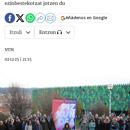
ezinbestekotzat jotzen du
Añádenos en Google
Itzuli
Entzun
NTM
02·12·25
|
21:15