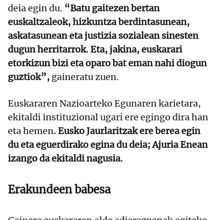
deia egin du.
“Batu gaitezen bertan
euskaltzaleok, hizkuntza berdintasunean,
askatasunean eta justizia sozialean sinesten
dugun herritarrok. Eta, jakina, euskarari
etorkizun bizi eta oparo bat eman nahi diogun
guztiok”,
gaineratu zuen.
Euskararen Nazioarteko Egunaren karietara,
ekitaldi instituzional ugari ere egingo dira han
eta hemen
. Eusko Jaurlaritzak ere berea egin
du eta eguerdirako egina du deia; Ajuria Enean
izango da ekitaldi nagusia.
Erakundeen babesa