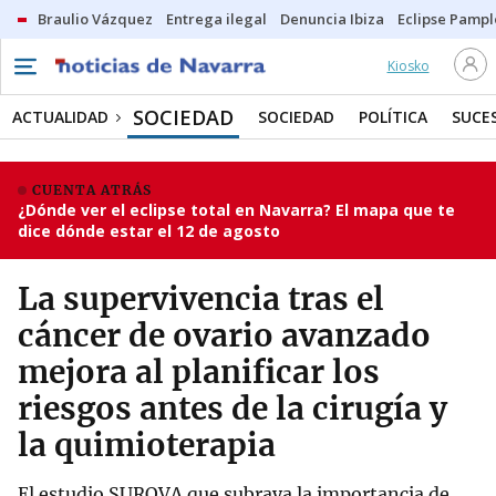
Braulio Vázquez
Entrega ilegal
Denuncia Ibiza
Eclipse Pamp
Kiosko
SOCIEDAD
ACTUALIDAD
SOCIEDAD
POLÍTICA
SUCE
CUENTA ATRÁS
¿Dónde ver el eclipse total en Navarra? El mapa que te
dice dónde estar el 12 de agosto
La supervivencia tras el
cáncer de ovario avanzado
mejora al planificar los
riesgos antes de la cirugía y
la quimioterapia
El estudio SUROVA que subraya la importancia de