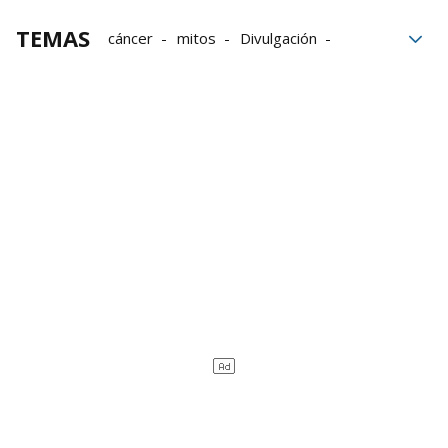
TEMAS
cáncer
mitos
Divulgación
Día Mundial contra el Cáncer
AECC