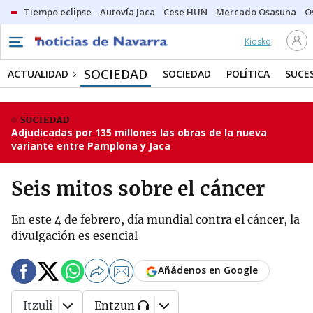
Tiempo eclipse
Autovía Jaca
Cese HUN
Mercado Osasuna
O
Kiosko
SOCIEDAD
ACTUALIDAD
SOCIEDAD
POLÍTICA
SUCE
SOCIEDAD
Adjudicadas por 135 millones las obras de la nueva
variante entre Pamplona y Jaca
Seis mitos sobre el cáncer
En este 4 de febrero, día mundial contra el cáncer, la
divulgación es esencial
Añádenos en Google
Itzuli
Entzun