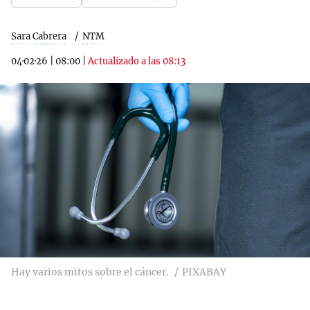
Sara Cabrera
NTM
04·02·26
|
08:00
|
Actualizado a las 08:13
Hay varios mitos sobre el cáncer.
PIXABAY