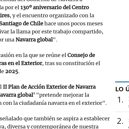
a por el
130º aniversario del Centro
ires
, y el encuentro organizado con la
Santiago de Chile
hace unos pocos meses
ivar la llama por este trabajo compartido,
or una
Navarra global
".
casión en la que se reúne el
Consejo de
s en el Exterior
, tras su constitución el
de
2025
.
el
II Plan de Acción Exterior de Navarra
LO 
avarra global'
"pretende mejorar la
1
n con la ciudadanía navarra en el exterior".
 señalado que también se aspira a establecer
2
va, diversa y contemporánea de nuestra