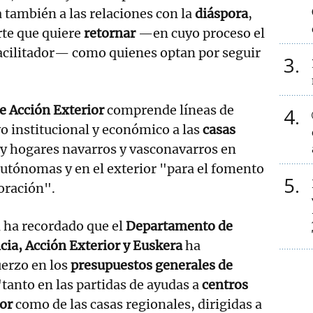
a también a las relaciones con la
diáspora
,
rte que quiere
retornar
—en cuyo proceso el
facilitador— como quienes optan por seguir
3
de Acción Exterior
comprende líneas de
4
o institucional y económico a las
casas
 y hogares navarros y vasconavarros en
utónomas y en el exterior "para el fomento
5
oración".
 ha recordado que el
Departamento de
ia, Acción Exterior y Euskera
ha
erzo en los
presupuestos generales de
"tanto en las partidas de ayudas a
centros
ior
como de las casas regionales, dirigidas a