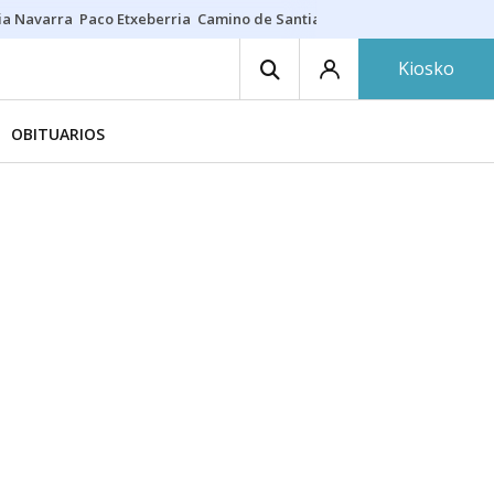
ia Navarra
Paco Etxeberria
Camino de Santiago
Eclipse solar en Nav
Kiosko
OBITUARIOS