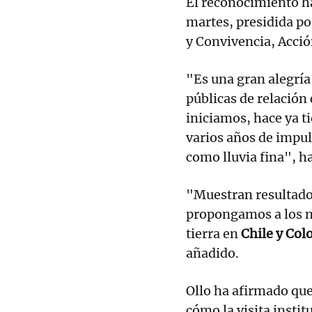
El reconocimiento ha
martes, presidida po
y Convivencia, Acció
"Es una gran alegría
públicas de relación 
iniciamos, hace ya t
varios años de impul
como lluvia fina", h
"Muestran resultado
propongamos a los n
tierra en
Chile y Co
añadido.
Ollo ha afirmado qu
cómo la visita insti