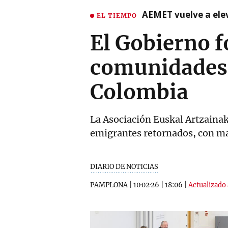
AEMET vuelve a ele
EL TIEMPO
El Gobierno f
comunidades n
Colombia
La Asociación Euskal Artzainak
emigrantes retornados, con m
DIARIO DE NOTICIAS
PAMPLONA
|
10·02·26
|
18:06
|
Actualizado 