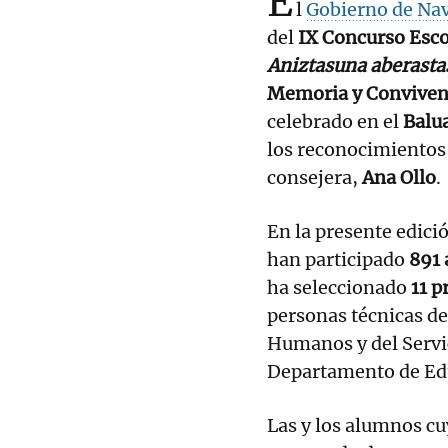
E
l
Gobierno de Na
del
IX Concurso Esc
Aniztasuna aberast
Memoria y Convivenc
celebrado en el
Balu
los reconocimientos 
consejera,
Ana Ollo
.
En la presente edici
han participado
891
ha seleccionado
11 
personas técnicas de
Humanos y del Servic
Departamento de Ed
Las y los alumnos cu