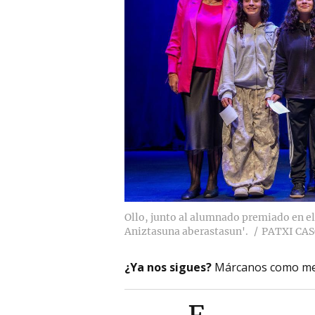
Ollo, junto al alumnado premiado en el
Aniztasuna aberastasun'.
PATXI CA
¿Ya nos sigues?
Márcanos como me