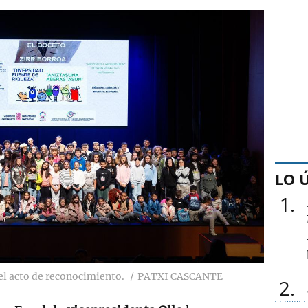
LO 
1
el acto de reconocimiento.
PATXI CASCANTE
2