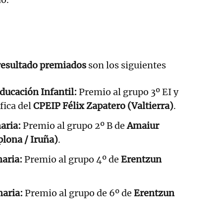
resultado premiados
son los siguientes
Educación Infantil:
Premio al grupo 3º EI y
fica del
CPEIP Félix Zapatero (Valtierra)
.
aria:
Premio al grupo 2º B de
Amaiur
plona / Iruña)
.
maria:
Premio al grupo 4º de
Erentzun
maria:
Premio al grupo de 6º de
Erentzun