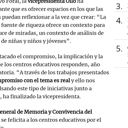
vo Foral, la
vicepresidenta Ollo
ha
3
nte que es ofrecer espacios en los que las
puedan reflexionar a la vez que crear: “La
4
d fuente de riqueza ofrece un contexto para
ruce de miradas, un contexto de análisis de
 de niñas y niños y jóvenes”.
5
acado el compromiso, la implicación y la
e los centros educativos responden, año
atoria. “A través de los trabajos presentados
promiso con el tema es real
y ello nos
sando este tipo de iniciativas junto a
 ha finalizado la vicepresidenta.
eneral de Memoria y Convivencia del
se felicita a los centros educativos por el
do.