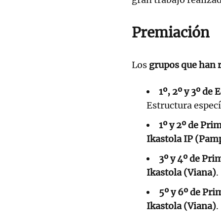
Premiación
Los
grupos que han 
1º, 2º y 3º de 
Estructura especí
1º y 2º de Prim
Ikastola IP (Pam
3º y 4º de Pri
Ikastola (Viana)
.
5º y 6º de Pri
Ikastola (Viana)
.