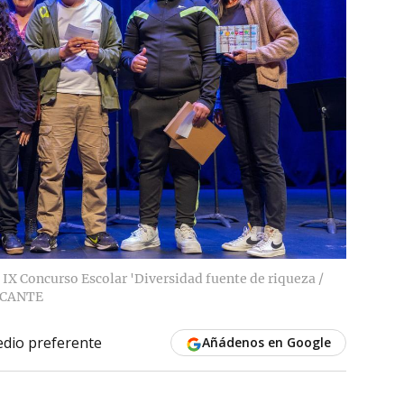
 IX Concurso Escolar 'Diversidad fuente de riqueza /
SCANTE
dio preferente
Añádenos en Google