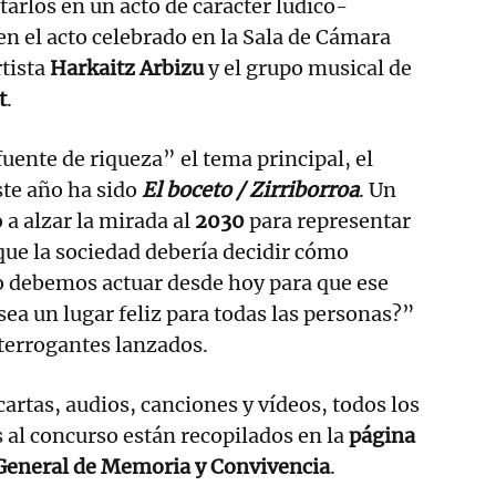
arlos en un acto de carácter lúdico-
n el acto celebrado en la Sala de Cámara
rtista
Harkaitz Arbizu
y el grupo musical de
t
.
uente de riqueza” el tema principal, el
ste año ha sido
El boceto / Zirriborroa
. Un
 a alzar la mirada al
2030
para representar
 que la sociedad debería decidir cómo
 debemos actuar desde hoy para que ese
sea un lugar feliz para todas las personas?”
nterrogantes lanzados.
cartas, audios, canciones y vídeos, todos los
 al concurso están recopilados en la
página
 General de Memoria y Convivencia
.