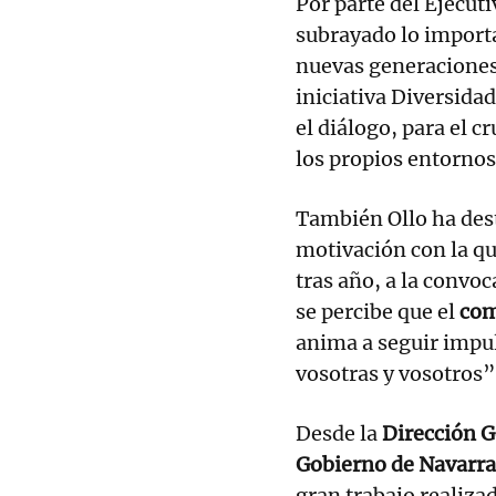
Por parte del Ejecuti
subrayado lo importa
nuevas generaciones 
iniciativa Diversida
el diálogo, para el c
los propios entornos
También Ollo ha dest
motivación con la qu
tras año, a la convoc
se percibe que el
com
anima a seguir impul
vosotras y vosotros”,
Desde la
Dirección G
Gobierno de Navarra
gran trabajo realiza