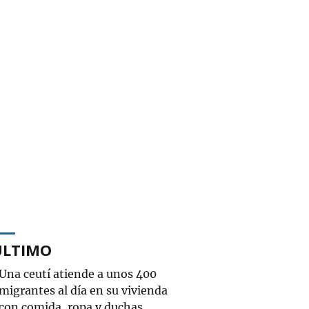
ÚLTIMO
Una ceutí atiende a unos 400
migrantes al día en su vivienda
con comida, ropa y duchas