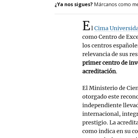
¿Ya nos sigues?
Márcanos como me
E
l
Cima Universida
como Centro de Exce
los centros españole
relevancia de sus re
primer centro de inv
acreditación
.
El Ministerio de Cie
otorgado este recon
independiente llevad
internacional, integ
prestigio. La acredit
como indica en su c