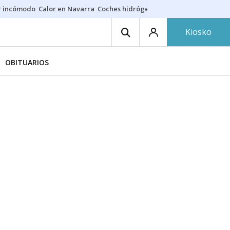
r incómodo
Calor en Navarra
Coches hidrógeno
Alerta en EE.UU.
Kiosko
OBITUARIOS