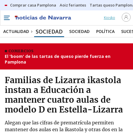
Comprar casa Pamplona
Aoiz feriantes
Tartas queso Pamplon
Kiosko
SOCIEDAD
ACTUALIDAD
SOCIEDAD
POLÍTICA
SUCE
COMERCIOS
El 'boom' de las tartas de queso pierde fuerza en
Pamplona
Familias de Lizarra ikastola
instan a Educación a
mantener cuatro aulas de
modelo D en Estella-Lizarra
Alegan que las cifras de prematrícula permiten
mantener dos aulas en la ikastola y otras dos en la